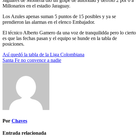
Jaguares de Montería dio un golpe de autoridad y derrotó 2 por 0 a
Millonarios en el estadio Jaraguay.
Los Azules apenas suman 5 puntos de 15 posibles y ya se
prendieron las alarmas en el elenco Embajador.
El técnico Alberto Gamero da una voz de tranquilidda pero lo cierto
es que las fechas pasan y el equipo se hunde en la tabla de
posiciones.
Navegación
Así quedó la tabla de la Liga Colombiana
Santa Fe no convence a nadie
de
entradas
Por
Chaves
Entrada relacionada