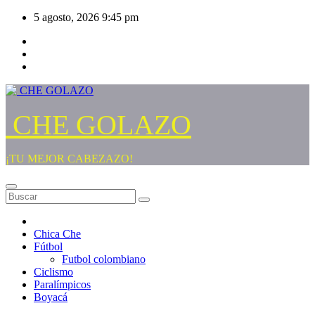
Saltar
5 agosto, 2026
9:45 pm
al
contenido
CHE GOLAZO
¡TU MEJOR CABEZAZO!
Chica Che
Fútbol
Futbol colombiano
Ciclismo
Paralímpicos
Boyacá