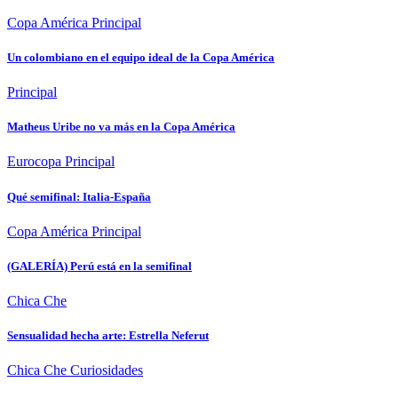
Copa América
Principal
Un colombiano en el equipo ideal de la Copa América
Principal
Matheus Uribe no va más en la Copa América
Eurocopa
Principal
Qué semifinal: Italia-España
Copa América
Principal
(GALERÍA) Perú está en la semifinal
Chica Che
Sensualidad hecha arte: Estrella Neferut
Chica Che
Curiosidades