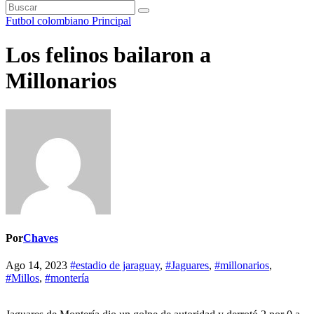
Futbol colombiano
Principal
Los felinos bailaron a
Millonarios
Por
Chaves
Ago 14, 2023
#estadio de jaraguay
,
#Jaguares
,
#millonarios
,
#Millos
,
#montería