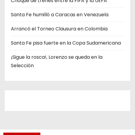
Choque de trenes entre la FIFA y la UEFA
í
Santa Fe humilló a Caracas en Venezuela
a
s
Arrancó el Torneo Clausura en Colombia
Santa Fe pisa fuerte en la Copa Sudamericana
¡Sigue la rosca!, Lorenzo se queda en la
Selección