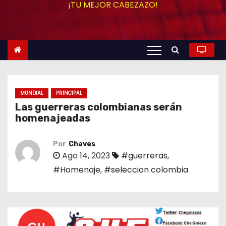
¡TU MEJOR CABEZAZO!
o
MUNDIAL
PRINCIPAL
Las guerreras colombianas serán
homenajeadas
Por
Chaves
Ago 14, 2023
#guerreras
,
#Homenaje
,
#seleccion colombia