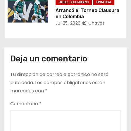
r
FUTBOL COLOMBIANO
PRINCIPAL
Arrancó el Torneo Clausura
a
en Colombia
Jul 25, 2026
Chaves
d
a
s
Deja un comentario
Tu dirección de correo electrónico no será
publicada.
Los campos obligatorios están
marcados con
*
Comentario
*