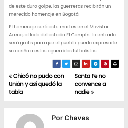
de este duro golpe, las guerreras recibirán un
merecido homenaje en Bogotá.
El homenaje será este martes en el Movistar
Arena, al lado del estadio El Campín. La entrada
será gratis para que el pueblo pueda expresarle
su cariño a estas aguerridas futbolistas.
Chicó no pudo con
Santa Fe no
N
Unión y así quedó la
convence a
a
tabla
nadie
v
e
Por
Chaves
g