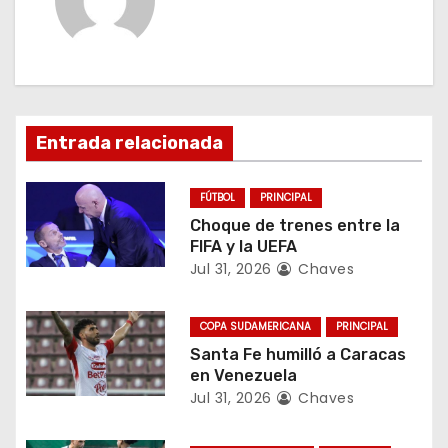
a
c
i
Entrada relacionada
ó
n
FÚTBOL
PRINCIPAL
Choque de trenes entre la
d
FIFA y la UEFA
Jul 31, 2026
Chaves
e
e
COPA SUDAMERICANA
PRINCIPAL
Santa Fe humilló a Caracas
n
en Venezuela
Jul 31, 2026
Chaves
t