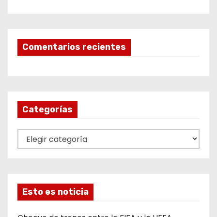
Comentarios recientes
Categorías
C
a
t
e
g
Esto es noticia
o
r