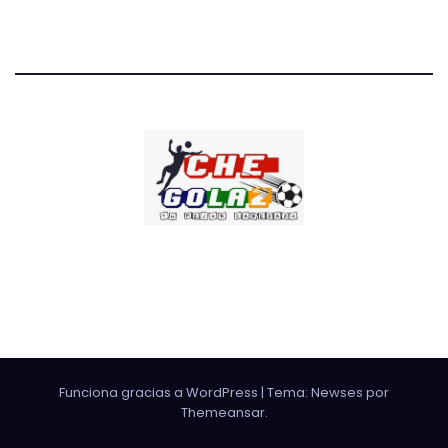
CHE GOLAZO
¡TU MEJOR CABEZAZO!
Funciona gracias a WordPress
|
Tema: Newses por
Themeansar
.