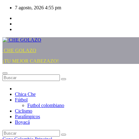
Saltar
7 agosto, 2026
4:55 pm
al
contenido
CHE GOLAZO
¡TU MEJOR CABEZAZO!
Chica Che
Fútbol
Futbol colombiano
Ciclismo
Paralímpicos
Boyacá