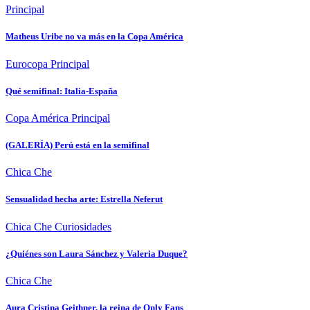
Principal
Matheus Uribe no va más en la Copa América
Eurocopa
Principal
Qué semifinal: Italia-España
Copa América
Principal
(GALERÍA) Perú está en la semifinal
Chica Che
Sensualidad hecha arte: Estrella Neferut
Chica Che
Curiosidades
¿Quiénes son Laura Sánchez y Valeria Duque?
Chica Che
Aura Cristina Geithner, la reina de Only Fans