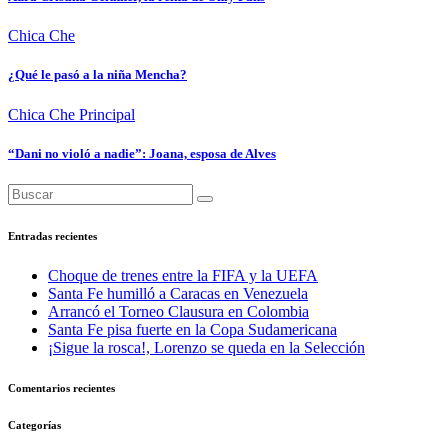
Chica Che
¿Qué le pasó a la niña Mencha?
Chica Che
Principal
“Dani no violó a nadie”: Joana, esposa de Alves
Entradas recientes
Choque de trenes entre la FIFA y la UEFA
Santa Fe humilló a Caracas en Venezuela
Arrancó el Torneo Clausura en Colombia
Santa Fe pisa fuerte en la Copa Sudamericana
¡Sigue la rosca!, Lorenzo se queda en la Selección
Comentarios recientes
Categorías