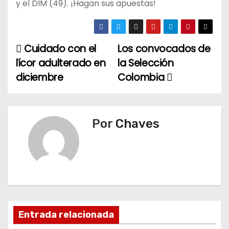
y el DIM (49). ¡Hagan sus apuestas!
Cuidado con el
Los convocados de
N
lícor adulterado en
la Selección
a
diciembre
Colombia
v
e
Por
Chaves
g
a
c
i
Entrada relacionada
ó