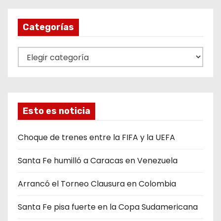
Categorías
C
a
t
e
g
Esto es noticia
o
r
Choque de trenes entre la FIFA y la UEFA
í
Santa Fe humilló a Caracas en Venezuela
a
s
Arrancó el Torneo Clausura en Colombia
Santa Fe pisa fuerte en la Copa Sudamericana