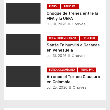
n
FÚTBOL
PRINCIPAL
Choque de trenes entre la
d
FIFA y la UEFA
Jul 31, 2026
Chaves
e
e
COPA SUDAMERICANA
PRINCIPAL
Santa Fe humilló a Caracas
n
en Venezuela
Jul 31, 2026
Chaves
t
r
FUTBOL COLOMBIANO
PRINCIPAL
Arrancó el Torneo Clausura
a
en Colombia
Jul 25, 2026
Chaves
d
a