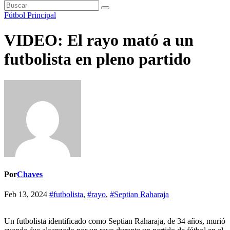
Fútbol
Principal
VIDEO: El rayo mató a un
futbolista en pleno partido
Por
Chaves
Feb 13, 2024
#futbolista
,
#rayo
,
#Septian Raharaja
Un futbolista identificado como Septian Raharaja, de 34 años, murió