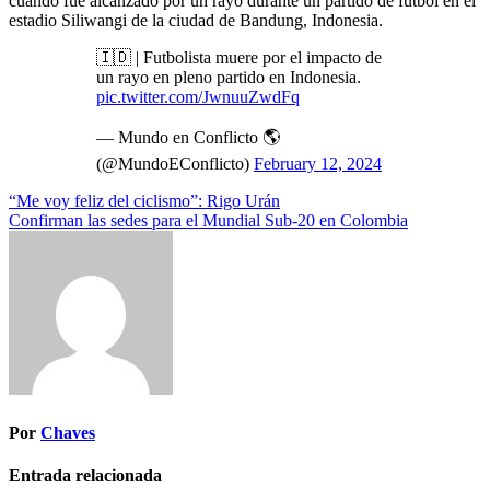
cuando fue alcanzado por un rayo durante un partido de fútbol en el
estadio Siliwangi de la ciudad de Bandung, Indonesia.
🇮🇩 | Futbolista muere por el impacto de
un rayo en pleno partido en Indonesia.
pic.twitter.com/JwnuuZwdFq
— Mundo en Conflicto 🌎
(@MundoEConflicto)
February 12, 2024
Navegación
“Me voy feliz del ciclismo”: Rigo Urán
Confirman las sedes para el Mundial Sub-20 en Colombia
de
entradas
Por
Chaves
Entrada relacionada