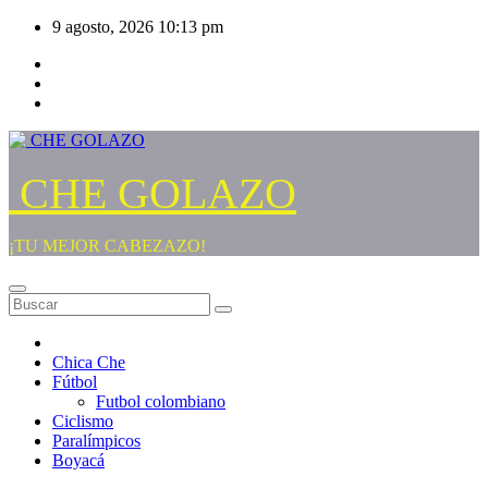
Saltar
9 agosto, 2026
10:13 pm
al
contenido
CHE GOLAZO
¡TU MEJOR CABEZAZO!
Chica Che
Fútbol
Futbol colombiano
Ciclismo
Paralímpicos
Boyacá