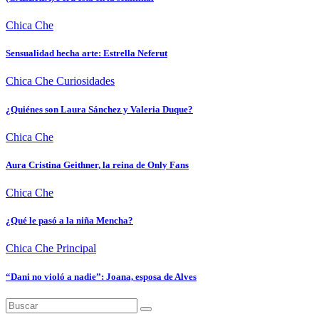
Chica Che
Sensualidad hecha arte: Estrella Neferut
Chica Che
Curiosidades
¿Quiénes son Laura Sánchez y Valeria Duque?
Chica Che
Aura Cristina Geithner, la reina de Only Fans
Chica Che
¿Qué le pasó a la niña Mencha?
Chica Che
Principal
“Dani no violó a nadie”: Joana, esposa de Alves