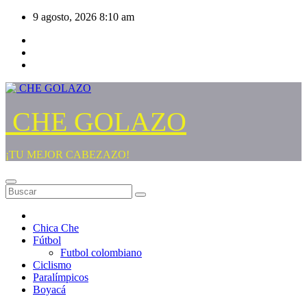
Saltar
9 agosto, 2026
8:10 am
al
contenido
CHE GOLAZO
¡TU MEJOR CABEZAZO!
Chica Che
Fútbol
Futbol colombiano
Ciclismo
Paralímpicos
Boyacá