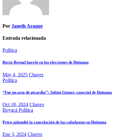
Por
Janeth Araque
Entrada relacionada
Política
Rocío Bernal barrió en las elecciones de Duitama
May 4, 2025
Chaves
Política
“Fue un acto de picardía”: Julián Gómez, concejal de Duitama
Oct 18, 2024
Chaves
Boyacá
Política
Petro aplaudió la cancelación de las cabalgatas en Duitama
Ene 3, 2024
Chaves