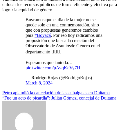
enfocar los recursos públicos de forma eficiente y efectiva para
lograr la equidad de género.
Buscamos que el día de la mujer no se
quede solo en una conmemoración, sino
que con propuestas generemos cambios
para
#Boyacá
. Por eso hoy radicamos una
proposición que busca la creación del
Observatorio de Asuntosde Género en el
departamento 🙋🏻‍♀️.
Esperamos que tanto la…
pic.twitter.com/pAvqKeVy7H
— Rodrigo Rojas (@RodrigoRojas)
March 8, 2024
Navegación
Petro aplaudió la cancelación de las cabalgatas en Duitama
“Fue un acto de picardía”: Julián Gómez, concejal de Duitama
de
entradas