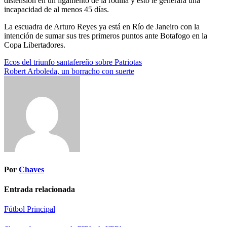
distensión en un ligamento de la rodilla y esto le generará una
incapacidad de al menos 45 días.
La escuadra de Arturo Reyes ya está en Río de Janeiro con la
intención de sumar sus tres primeros puntos ante Botafogo en la
Copa Libertadores.
Navegación
Ecos del triunfo santafereño sobre Patriotas
Robert Arboleda, un borracho con suerte
de
entradas
Por
Chaves
Entrada relacionada
Fútbol
Principal