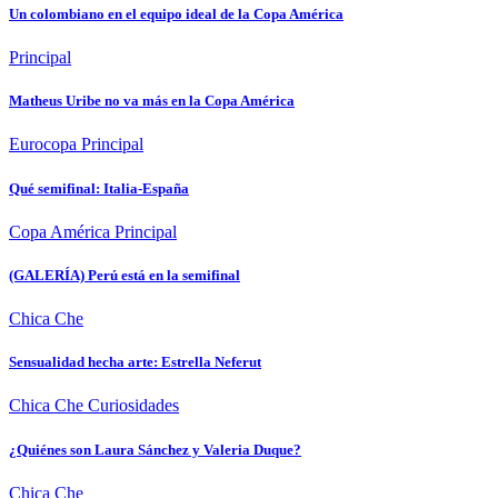
Un colombiano en el equipo ideal de la Copa América
Principal
Matheus Uribe no va más en la Copa América
Eurocopa
Principal
Qué semifinal: Italia-España
Copa América
Principal
(GALERÍA) Perú está en la semifinal
Chica Che
Sensualidad hecha arte: Estrella Neferut
Chica Che
Curiosidades
¿Quiénes son Laura Sánchez y Valeria Duque?
Chica Che