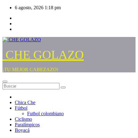
Saltar
6 agosto, 2026
1:18 pm
al
contenido
CHE GOLAZO
¡TU MEJOR CABEZAZO!
Chica Che
Fútbol
Futbol colombiano
Ciclismo
Paralímpicos
Boyacá