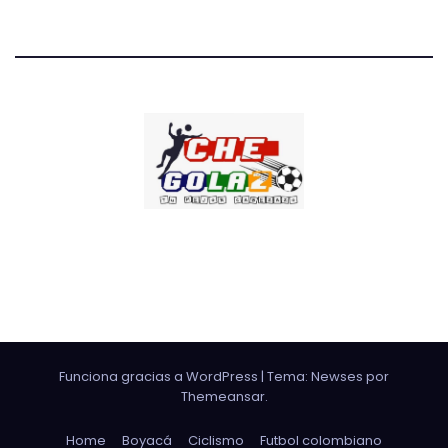
CHE GOLAZO
¡TU MEJOR CABEZAZO!
Funciona gracias a WordPress
|
Tema: Newses por
Themeansar
.
Home
Boyacá
Ciclismo
Futbol colombiano