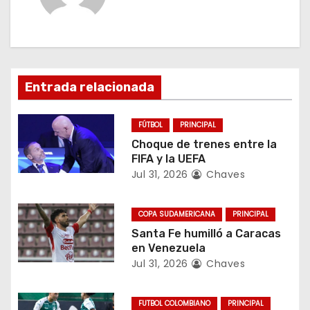
a
c
i
Entrada relacionada
ó
n
FÚTBOL
PRINCIPAL
Choque de trenes entre la
d
FIFA y la UEFA
Jul 31, 2026
Chaves
e
e
COPA SUDAMERICANA
PRINCIPAL
Santa Fe humilló a Caracas
n
en Venezuela
Jul 31, 2026
Chaves
t
r
FUTBOL COLOMBIANO
PRINCIPAL