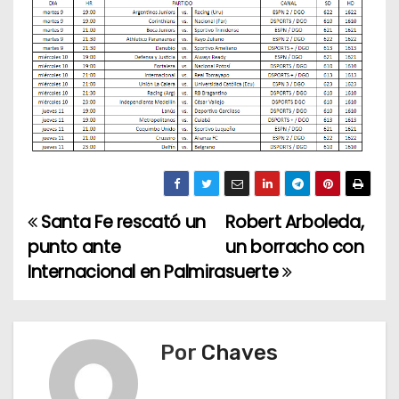
Santa Fe rescató un
Robert Arboleda,
N
punto ante
un borracho con
a
Internacional en Palmira
suerte
v
e
Por
Chaves
g