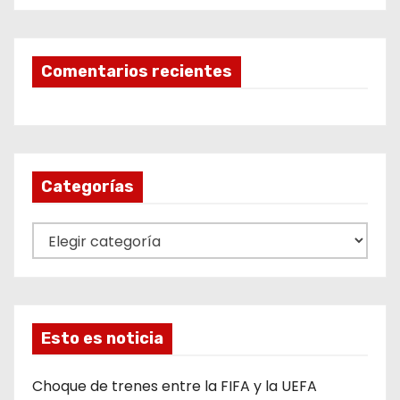
Comentarios recientes
Categorías
C
a
t
e
g
Esto es noticia
o
r
Choque de trenes entre la FIFA y la UEFA