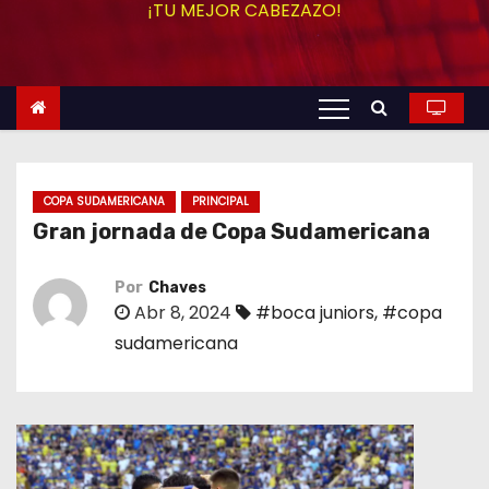
¡TU MEJOR CABEZAZO!
o
COPA SUDAMERICANA
PRINCIPAL
Gran jornada de Copa Sudamericana
Por
Chaves
Abr 8, 2024
#boca juniors
,
#copa
sudamericana