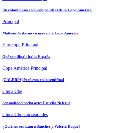
Un colombiano en el equipo ideal de la Copa América
Principal
Matheus Uribe no va más en la Copa América
Eurocopa
Principal
Qué semifinal: Italia-España
Copa América
Principal
(GALERÍA) Perú está en la semifinal
Chica Che
Sensualidad hecha arte: Estrella Neferut
Chica Che
Curiosidades
¿Quiénes son Laura Sánchez y Valeria Duque?