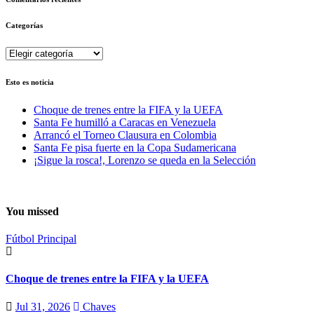
Categorías
Categorías
Esto es noticia
Choque de trenes entre la FIFA y la UEFA
Santa Fe humilló a Caracas en Venezuela
Arrancó el Torneo Clausura en Colombia
Santa Fe pisa fuerte en la Copa Sudamericana
¡Sigue la rosca!, Lorenzo se queda en la Selección
You missed
Fútbol
Principal
Choque de trenes entre la FIFA y la UEFA
Jul 31, 2026
Chaves