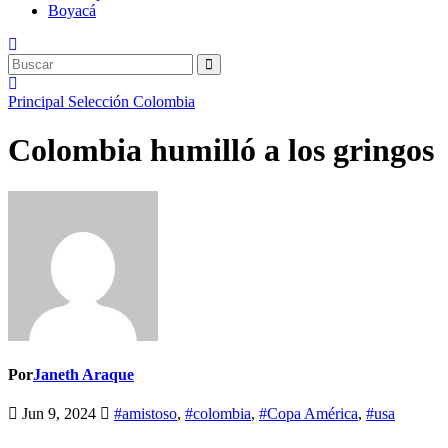
Boyacá
Principal
Selección Colombia
Colombia humilló a los gringos
Por
Janeth Araque
Jun 9, 2024
#amistoso
,
#colombia
,
#Copa América
,
#usa