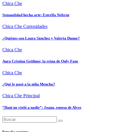
Chica Che
Sensualidad hecha arte: Estrella Neferut
Chica Che
Curiosidades
¿Quiénes son Laura Sánchez y Valeria Duque?
Chica Che
Aura Cristina Geithner, la reina de Only Fans
Chica Che
¿Qué le pasó a la niña Mencha?
Chica Che
Principal
“Dani no violó a nadie”: Joana, esposa de Alves
Entradas recientes