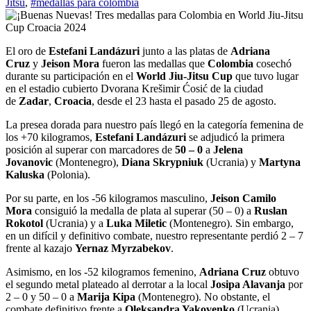
Jitsu
,
#medallas para colombia
El oro de
Estefani Landázuri
junto a las platas de
Adriana
Cruz
y
Jeison Mora
fueron las medallas que
Colombia
cosechó
durante su participación en el
World Jiu-Jitsu Cup
que tuvo lugar
en el estadio cubierto Dvorana Krešimir Ćosić de la ciudad
de
Zadar
,
Croacia
, desde el 23 hasta el pasado 25 de agosto.
La presea dorada para nuestro país llegó en la categoría femenina de
los +70 kilogramos,
Estefani Landázuri
se adjudicó la primera
posición al superar con marcadores de
50 – 0
a
Jelena
Jovanovic
(Montenegro),
Diana Skrypniuk
(Ucrania) y
Martyna
Kaluska
(Polonia).
Por su parte, en los -56 kilogramos masculino,
Jeison Camilo
Mora
consiguió la medalla de plata al superar (50 – 0) a
Ruslan
Rokotol
(Ucrania) y a
Luka Miletic
(Montenegro). Sin embargo,
en un difícil y definitivo combate, nuestro representante perdió 2 – 7
frente al kazajo
Yernaz Myrzabekov
.
Asimismo, en los -52 kilogramos femenino,
Adriana Cruz
obtuvo
el segundo metal plateado al derrotar a la local
Josipa Alavanja
por
2 – 0 y 50 – 0 a
Marija Kipa
(Montenegro). No obstante, el
combate definitivo frente a
Oleksandra Yakovenko
(Ucrania)