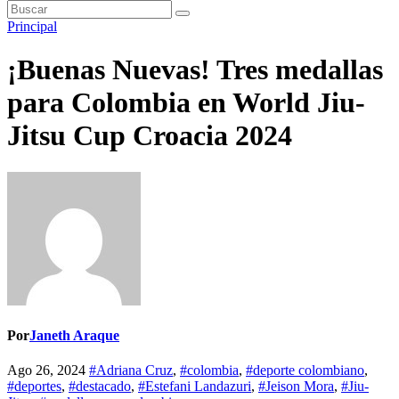
Principal
¡Buenas Nuevas! Tres medallas
para Colombia en World Jiu-
Jitsu Cup Croacia 2024
Por
Janeth Araque
Ago 26, 2024
#Adriana Cruz
,
#colombia
,
#deporte colombiano
,
#deportes
,
#destacado
,
#Estefani Landazuri
,
#Jeison Mora
,
#Jiu-