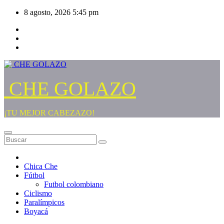
Saltar
8 agosto, 2026
5:45 pm
al
contenido
CHE GOLAZO
¡TU MEJOR CABEZAZO!
Chica Che
Fútbol
Futbol colombiano
Ciclismo
Paralímpicos
Boyacá