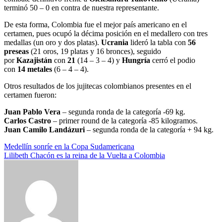
terminó 50 – 0 en contra de nuestra representante.
De esta forma, Colombia fue el mejor país americano en el
certamen, pues ocupó la décima posición en el medallero con tres
medallas (un oro y dos platas).
Ucrania
lideró la tabla con
56
preseas
(21 oros, 19 platas y 16 bronces), seguido
por
Kazajistán
con
21
(14 – 3 – 4) y
Hungría
cerró el podio
con
14 metales
(6 – 4 – 4).
Otros resultados de los jujitecas colombianos presentes en el
certamen fueron:
Juan Pablo Vera
– segunda ronda de la categoría -69 kg.
Carlos Castro
– primer round de la categoría -85 kilogramos.
Juan Camilo Landázuri
– segunda ronda de la categoría + 94 kg.
Navegación
Medellín sonríe en la Copa Sudamericana
Lilibeth Chacón es la reina de la Vuelta a Colombia
de
entradas