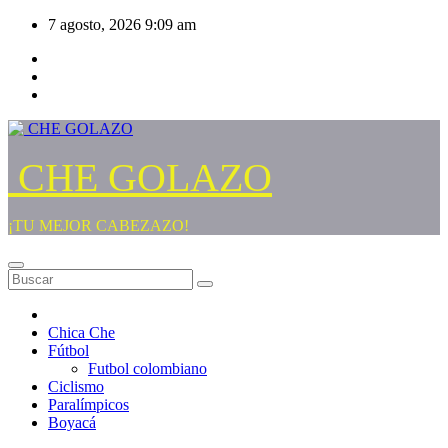
Saltar
7 agosto, 2026
9:09 am
al
contenido
CHE GOLAZO
¡TU MEJOR CABEZAZO!
Chica Che
Fútbol
Futbol colombiano
Ciclismo
Paralímpicos
Boyacá