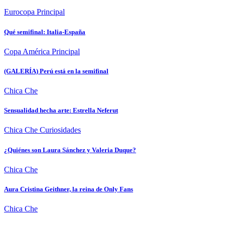
Eurocopa
Principal
Qué semifinal: Italia-España
Copa América
Principal
(GALERÍA) Perú está en la semifinal
Chica Che
Sensualidad hecha arte: Estrella Neferut
Chica Che
Curiosidades
¿Quiénes son Laura Sánchez y Valeria Duque?
Chica Che
Aura Cristina Geithner, la reina de Only Fans
Chica Che