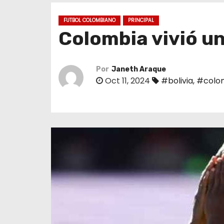
o
FUTBOL COLOMBIANO
PRINCIPAL
Colombia vivió un
Por
Janeth Araque
Oct 11, 2024
#bolivia
,
#colo