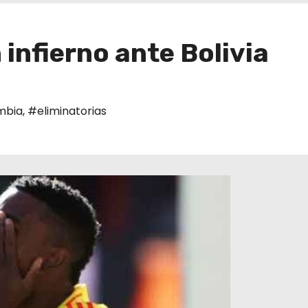
 infierno ante Bolivia
mbia
,
#eliminatorias