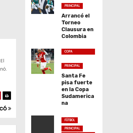
PRINCIPAL
Arrancó el
Torneo
Clausura en
Colombia
COPA
SUDAMERICANA
El
PRINCIPAL
nó.
Santa Fe
pisa fuerte
en la Copa
Sudamerica
na
icó
FÚTBOL
PRINCIPAL