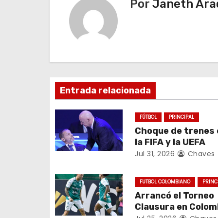
v
Por
Janeth Ara
e
g
a
c
Entrada relacionada
i
FÚTBOL
PRINCIPAL
ó
Choque de trenes 
la FIFA y la UEFA
n
Jul 31, 2026
Chaves
d
FUTBOL COLOMBIANO
PRINC
e
Arrancó el Torneo
e
Clausura en Colom