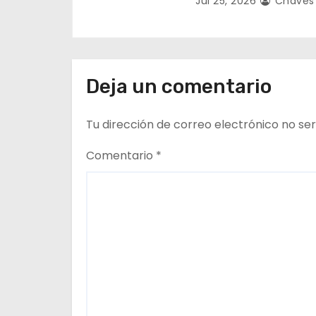
Jul 25, 2026
Chaves
n
t
r
Deja un comentario
a
Tu dirección de correo electrónico no ser
d
Comentario
*
a
s