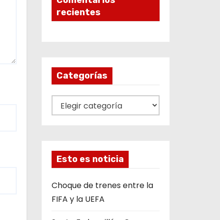
Comentarios
recientes
Categorías
C
a
t
e
g
Esto es noticia
o
r
Choque de trenes entre la
í
FIFA y la UEFA
a