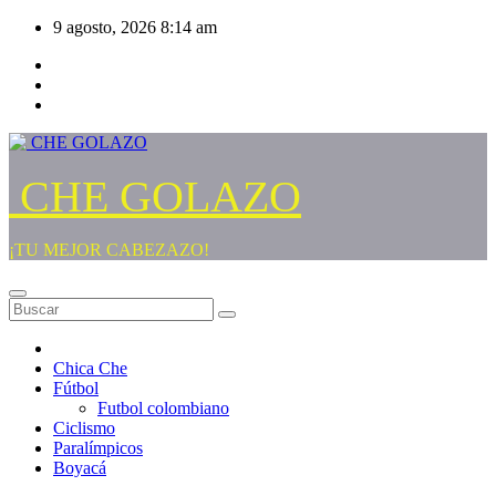
Saltar
9 agosto, 2026
8:14 am
al
contenido
CHE GOLAZO
¡TU MEJOR CABEZAZO!
Chica Che
Fútbol
Futbol colombiano
Ciclismo
Paralímpicos
Boyacá