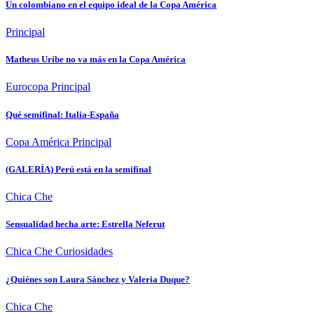
Un colombiano en el equipo ideal de la Copa América
Principal
Matheus Uribe no va más en la Copa América
Eurocopa
Principal
Qué semifinal: Italia-España
Copa América
Principal
(GALERÍA) Perú está en la semifinal
Chica Che
Sensualidad hecha arte: Estrella Neferut
Chica Che
Curiosidades
¿Quiénes son Laura Sánchez y Valeria Duque?
Chica Che