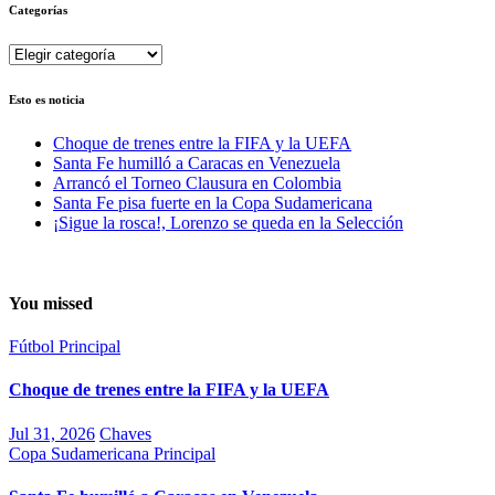
Categorías
Categorías
Esto es noticia
Choque de trenes entre la FIFA y la UEFA
Santa Fe humilló a Caracas en Venezuela
Arrancó el Torneo Clausura en Colombia
Santa Fe pisa fuerte en la Copa Sudamericana
¡Sigue la rosca!, Lorenzo se queda en la Selección
You missed
Fútbol
Principal
Choque de trenes entre la FIFA y la UEFA
Jul 31, 2026
Chaves
Copa Sudamericana
Principal