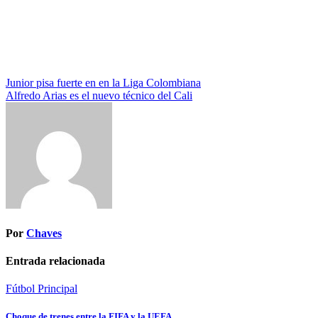
Navegación
Junior pisa fuerte en en la Liga Colombiana
Alfredo Arias es el nuevo técnico del Cali
de
entradas
Por
Chaves
Entrada relacionada
Fútbol
Principal
Choque de trenes entre la FIFA y la UEFA