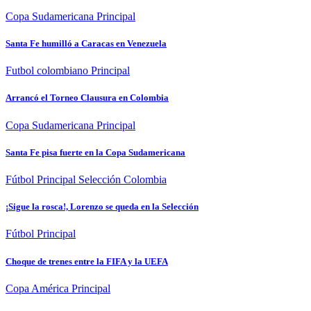
Copa Sudamericana
Principal
Santa Fe humilló a Caracas en Venezuela
Futbol colombiano
Principal
Arrancó el Torneo Clausura en Colombia
Copa Sudamericana
Principal
Santa Fe pisa fuerte en la Copa Sudamericana
Fútbol
Principal
Selección Colombia
¡Sigue la rosca!, Lorenzo se queda en la Selección
Fútbol
Principal
Choque de trenes entre la FIFA y la UEFA
Copa América
Principal