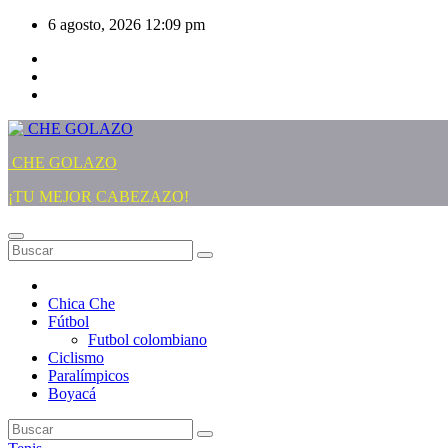
Saltar
6 agosto, 2026
12:09 pm
al
contenido
CHE GOLAZO
¡TU MEJOR CABEZAZO!
Chica Che
Fútbol
Futbol colombiano
Ciclismo
Paralímpicos
Boyacá