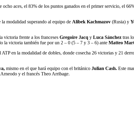
o de ocho aces, el 83% de los puntos ganados en el primer servicio, el 
 de la modalidad superando al equipo de
Alibek Kachmazov
(Rusia) y
Y
a victoria frente a los franceses
Gregoire Jacq
y
Luca Sánchez
tras l
o la victoria también fue por un 2 – 0 (5 – 7 y 3 – 6) ante
Matteo Mart
l ATP en la modalidad de dobles, donde cosecha 26 victorias y 21 derro
va,
mismo en el que hará equipo con el británico
Julian Cash.
Este mar
n Arneodo y el francés Theo Arribage.