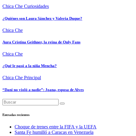
Chica Che
Curiosidades
¿Quiénes son Laura Sánchez y Valeria Duque?
Chica Che
Aura Cristina Geithner, la reina de Only Fans
Chica Che
¿Qué le pasó a la niña Mencha?
Chica Che
Principal
“Dani no violó a nadie”: Joana, esposa de Alves
Entradas recientes
Choque de trenes entre la FIFA y la UEFA
Santa Fe humilló a Caracas en Venezuela