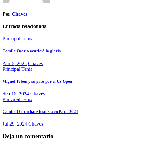
Por
Chaves
Entrada relacionada
Principal
Tenis
Camila Osorio acarició la gloria
Abr 6, 2025
Chaves
Principal
Tenis
Miguel Tobón y su paso por el US Open
Sep 16, 2024
Chaves
Principal
Tenis
Camila Osorio hace historia en París 2024
Jul 29, 2024
Chaves
Deja un comentario