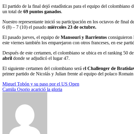
El partido de la final dejó estadísticas para el equipo del colombian
un total de
69 puntos ganados
.
Nuestro representante inició su participación en los octavos de final
6 (8) – 7 (10) el pasado
miércoles 23 de octubre.
El pasado jueves, el equipo de
Mansouri y Barrientos
consiguieron l
este viernes también los emparejaron con otros franceses, en ese partid
Después de este certamen, el colombiano se ubica en el ranking 50 de
abril
donde se adjudicó el lugar 47.
El siguiente certamen del colombiano será e
l Challenger de Bratisla
primer partido de Nicolás y Julian frente al equipo del polaco Romai
Navegación
Miguel Tobón y su paso por el US Open
Camila Osorio acarició la gloria
de
entradas