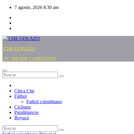
Saltar
7 agosto, 2026
8:30 am
al
contenido
CHE GOLAZO
¡TU MEJOR CABEZAZO!
Chica Che
Fútbol
Futbol colombiano
Ciclismo
Paralímpicos
Boyacá