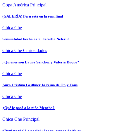
Copa América
Principal
(GALERÍA) Perú está en la semifinal
Chica Che
Sensualidad hecha arte: Estrella Neferut
Chica Che
Curiosidades
¿Quiénes son Laura Sánchez y Valeria Duque?
Chica Che
Aura Cristina Geithner, la reina de Only Fans
Chica Che
¿Qué le pasó a la niña Mencha?
Chica Che
Principal
“Dani no violó a nadie”: Joana, esposa de Alves