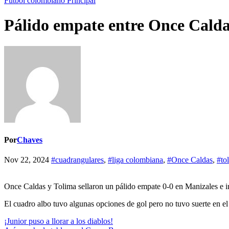
Futbol colombiano
Principal
Pálido empate entre Once Calda
Por
Chaves
Nov 22, 2024
#cuadrangulares
,
#liga colombiana
,
#Once Caldas
,
#to
Once Caldas y Tolima sellaron un pálido empate 0-0 en Manizales e ind
El cuadro albo tuvo algunas opciones de gol pero no tuvo suerte en el
Navegación
¡Junior puso a llorar a los diablos!