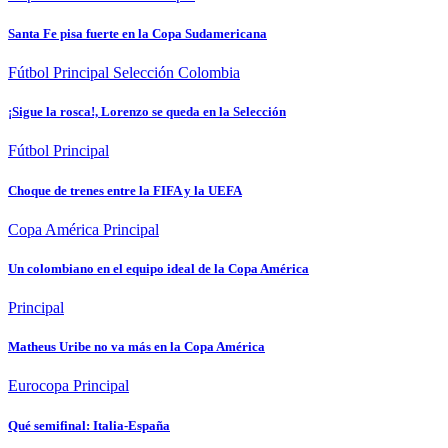
Santa Fe pisa fuerte en la Copa Sudamericana
Fútbol
Principal
Selección Colombia
¡Sigue la rosca!, Lorenzo se queda en la Selección
Fútbol
Principal
Choque de trenes entre la FIFA y la UEFA
Copa América
Principal
Un colombiano en el equipo ideal de la Copa América
Principal
Matheus Uribe no va más en la Copa América
Eurocopa
Principal
Qué semifinal: Italia-España