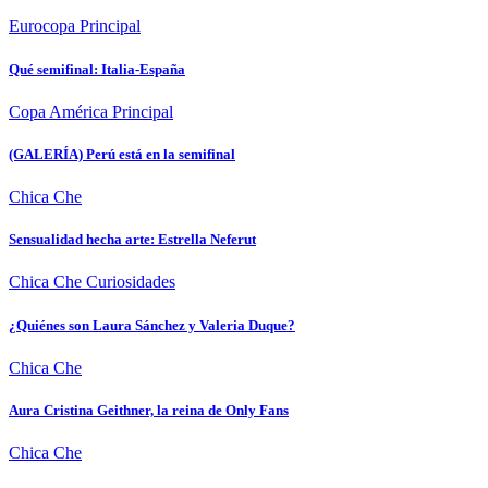
Eurocopa
Principal
Qué semifinal: Italia-España
Copa América
Principal
(GALERÍA) Perú está en la semifinal
Chica Che
Sensualidad hecha arte: Estrella Neferut
Chica Che
Curiosidades
¿Quiénes son Laura Sánchez y Valeria Duque?
Chica Che
Aura Cristina Geithner, la reina de Only Fans
Chica Che