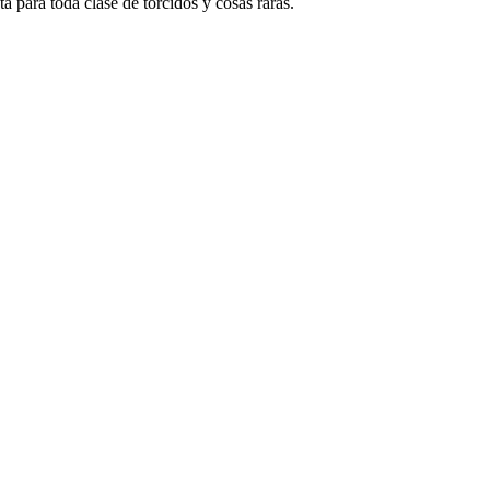
 para toda clase de torcidos y cosas raras.