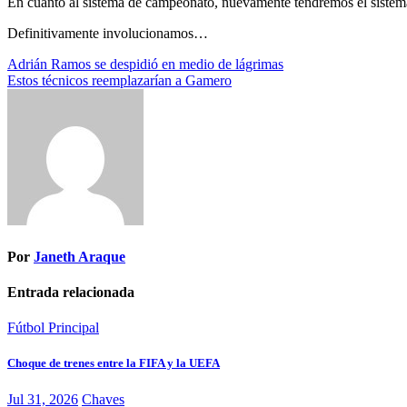
En cuanto al sistema de campeonato, nuevamente tendremos el sistema 
Definitivamente involucionamos…
Navegación
Adrián Ramos se despidió en medio de lágrimas
Estos técnicos reemplazarían a Gamero
de
entradas
Por
Janeth Araque
Entrada relacionada
Fútbol
Principal
Choque de trenes entre la FIFA y la UEFA
Jul 31, 2026
Chaves