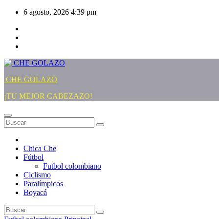
Saltar
6 agosto, 2026
4:39 pm
al
contenido
CHE GOLAZO
¡TU MEJOR CABEZAZO!
Chica Che
Fútbol
Futbol colombiano
Ciclismo
Paralímpicos
Boyacá