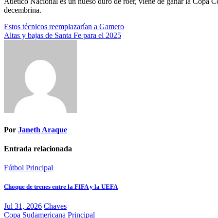
Atlético Nacional es un hueso duro de roer, viene de ganar la Copa Co
decembrina.
Navegación
Estos técnicos reemplazarían a Gamero
Altas y bajas de Santa Fe para el 2025
de
entradas
Por
Janeth Araque
Entrada relacionada
Fútbol
Principal
Choque de trenes entre la FIFA y la UEFA
Jul 31, 2026
Chaves
Copa Sudamericana
Principal