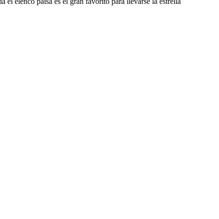
 elenco paisa es el gran favorito para llevarse la estrella