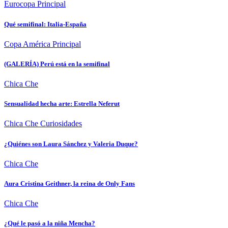
Eurocopa
Principal
Qué semifinal: Italia-España
Copa América
Principal
(GALERÍA) Perú está en la semifinal
Chica Che
Sensualidad hecha arte: Estrella Neferut
Chica Che
Curiosidades
¿Quiénes son Laura Sánchez y Valeria Duque?
Chica Che
Aura Cristina Geithner, la reina de Only Fans
Chica Che
¿Qué le pasó a la niña Mencha?