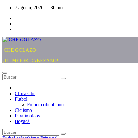
Saltar
7 agosto, 2026
11:30 am
al
contenido
CHE GOLAZO
¡TU MEJOR CABEZAZO!
Chica Che
Fútbol
Futbol colombiano
Ciclismo
Paralímpicos
Boyacá