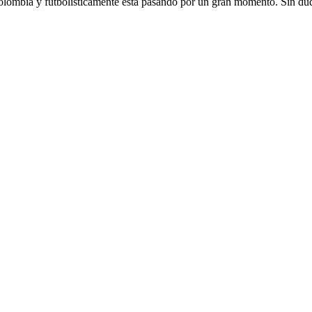
lombia y futbolísticamente está pasando por un gran momento. Sin duda el