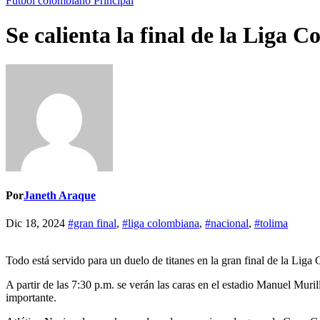
Futbol colombiano
Principal
Se calienta la final de la Liga 
Por
Janeth Araque
Dic 18, 2024
#gran final
,
#liga colombiana
,
#nacional
,
#tolima
Todo está servido para un duelo de titanes en la gran final de la Lig
A partir de las 7:30 p.m. se verán las caras en el estadio Manuel Mur
importante.