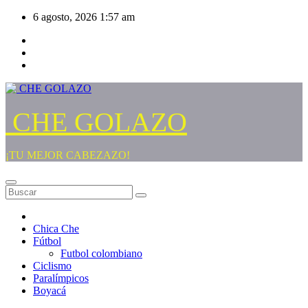
Saltar
6 agosto, 2026
1:57 am
al
contenido
CHE GOLAZO
¡TU MEJOR CABEZAZO!
Chica Che
Fútbol
Futbol colombiano
Ciclismo
Paralímpicos
Boyacá