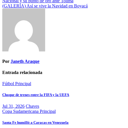
Navegación
Nacional y su punto de oro ante Tolima
(GALERÍA) Así se vive la Navidad en Boyacá
de
entradas
Por
Janeth Araque
Entrada relacionada
Fútbol
Principal
Choque de trenes entre la FIFA y la UEFA
Jul 31, 2026
Chaves
Copa Sudamericana
Principal
Santa Fe humilló a Caracas en Venezuela