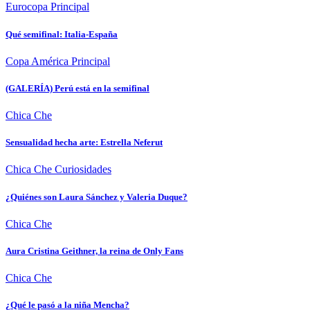
Eurocopa
Principal
Qué semifinal: Italia-España
Copa América
Principal
(GALERÍA) Perú está en la semifinal
Chica Che
Sensualidad hecha arte: Estrella Neferut
Chica Che
Curiosidades
¿Quiénes son Laura Sánchez y Valeria Duque?
Chica Che
Aura Cristina Geithner, la reina de Only Fans
Chica Che
¿Qué le pasó a la niña Mencha?