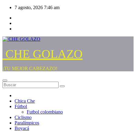
Saltar
7 agosto, 2026
7:46 am
al
contenido
CHE GOLAZO
¡TU MEJOR CABEZAZO!
Chica Che
Fútbol
Futbol colombiano
Ciclismo
Paralímpicos
Boyacá