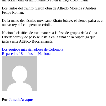
merecidamente el título número 18 en la Liga Colombiana.
Los tantos del triunfo fueron obra de Alfredo Morelos y Andrés
Felipe Román.
De la mano del técnico mexicano Efraín Juárez, el elenco paisa es el
nuevo rey del campeonato criollo.
Nacional clasifica de esta manera a la fase de grupos de la Copa
Libertadores y de paso se instala en la final de la Superliga que
jugará ante Atlético Bucaramanga.
Navegación
Los equipos más ganadores de Colombia
Repase los 18 títulos de Nacional
de
entradas
Por
Janeth Araque