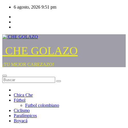
Saltar
6 agosto, 2026
9:51 pm
al
contenido
CHE GOLAZO
¡TU MEJOR CABEZAZO!
Chica Che
Fútbol
Futbol colombiano
Ciclismo
Paralímpicos
Boyacá