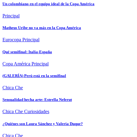
Un colombiano en el equipo ideal de la Copa América
Principal
Matheus Uribe no va más en la Copa América
Eurocopa
Principal
Qué semifinal: Italia-España
Copa América
Principal
(GALERÍA) Perú está en la semifinal
Chica Che
Sensualidad hecha arte: Estrella Neferut
Chica Che
Curiosidades
¿Quiénes son Laura Sánchez y Valeria Duque?
Chica Che