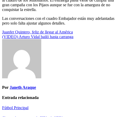
al cuadro de los Millonarios. El estratega paisa viene de cumplir una
gran campaña con los Pijaos aunque se fue con la amargura de no
conquistar la estrella.
Las conversaciones con el cuadro Embajador están muy adelantadas
pero solo falta ajustar algunos detalles.
Navegación
Juanfer Quintero, feliz de llegar al América
(VIDEO) Arturo Vidal bailó hasta carranga
de
entradas
Por
Janeth Araque
Entrada relacionada
Fútbol
Principal