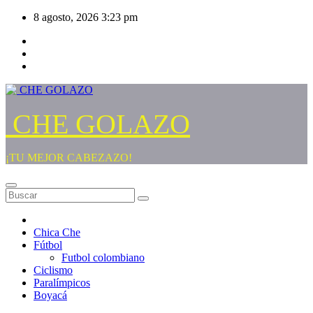
Saltar
8 agosto, 2026
3:23 pm
al
contenido
CHE GOLAZO
¡TU MEJOR CABEZAZO!
Chica Che
Fútbol
Futbol colombiano
Ciclismo
Paralímpicos
Boyacá