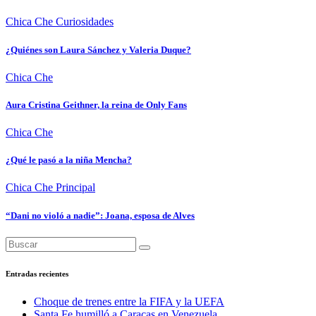
Chica Che
Curiosidades
¿Quiénes son Laura Sánchez y Valeria Duque?
Chica Che
Aura Cristina Geithner, la reina de Only Fans
Chica Che
¿Qué le pasó a la niña Mencha?
Chica Che
Principal
“Dani no violó a nadie”: Joana, esposa de Alves
Entradas recientes
Choque de trenes entre la FIFA y la UEFA
Santa Fe humilló a Caracas en Venezuela