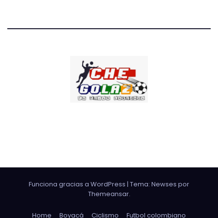
CHE GOLAZO
¡TU MEJOR CABEZAZO!
Funciona gracias a WordPress
|
Tema: Newses por
Themeansar
.
Home
Boyacá
Ciclismo
Futbol colombiano