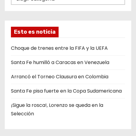
a
t
e
g
Esto es noticia
o
r
Choque de trenes entre la FIFA y la UEFA
í
Santa Fe humilló a Caracas en Venezuela
a
s
Arrancó el Torneo Clausura en Colombia
Santa Fe pisa fuerte en la Copa Sudamericana
¡Sigue la rosca!, Lorenzo se queda en la
Selección