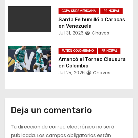
e
COPA SUDAMERICANA
PRINCIPAL
Santa Fe humilló a Caracas
n
en Venezuela
Jul 31, 2026
Chaves
t
r
FUTBOL COLOMBIANO
PRINCIPAL
Arrancó el Torneo Clausura
a
en Colombia
Jul 25, 2026
Chaves
d
a
s
Deja un comentario
Tu dirección de correo electrónico no será
publicada.
Los campos obligatorios están