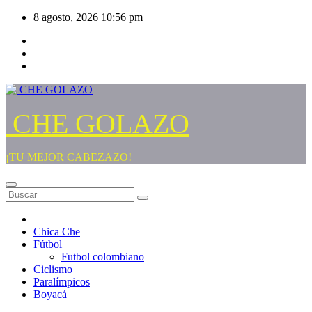
Saltar
8 agosto, 2026
10:56 pm
al
contenido
CHE GOLAZO
¡TU MEJOR CABEZAZO!
Chica Che
Fútbol
Futbol colombiano
Ciclismo
Paralímpicos
Boyacá