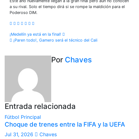
Este año nuevamente llegan a la gran final pero aún no conocen
a su rival. Solo el tiempo dirá si se rompe la maldición para el
Poderoso DIM.
Navegación
¡Medellín ya está en la final!
¡Paren todo!, Gamero será el técnico del Cali
de
entradas
Por
Chaves
Entrada relacionada
Fútbol
Principal
Choque de trenes entre la FIFA y la UEFA
Jul 31, 2026
Chaves