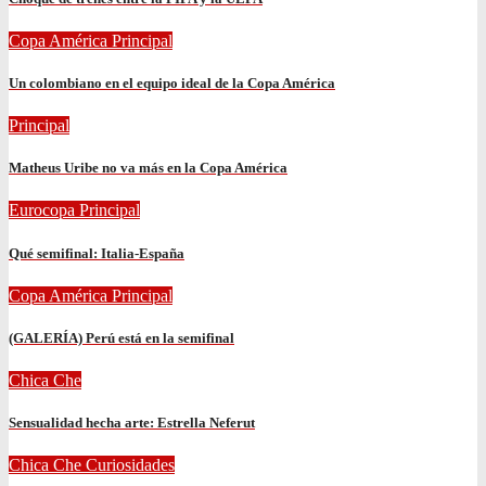
Copa América
Principal
Un colombiano en el equipo ideal de la Copa América
Principal
Matheus Uribe no va más en la Copa América
Eurocopa
Principal
Qué semifinal: Italia-España
Copa América
Principal
(GALERÍA) Perú está en la semifinal
Chica Che
Sensualidad hecha arte: Estrella Neferut
Chica Che
Curiosidades