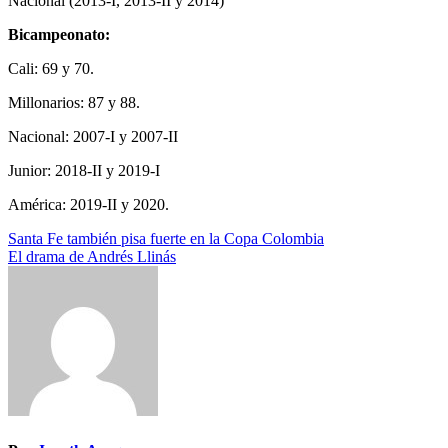
Nacional (2013-I, 2013-II y 2014)
Bicampeonato:
Cali: 69 y 70.
Millonarios: 87 y 88.
Nacional: 2007-I y 2007-II
Junior: 2018-II y 2019-I
América: 2019-II y 2020.
Navegación
Santa Fe también pisa fuerte en la Copa Colombia
El drama de Andrés Llinás
de
entradas