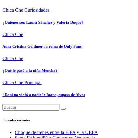
Chica Che
Curiosidades
¿Quiénes son Laura Sánchez y Valeria Duque?
Chica Che
Aura Cristina Geithner, la reina de Only Fans
Chica Che
¿Qué le pasó a la niña Mencha?
Chica Che
Principal
“Dani no violó a nadie”: Joana, esposa de Alves
Entradas recientes
Choque de trenes entre la FIFA y la UEFA
Santa Fe humilló a Caracas en Venezuela