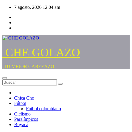
Saltar
7 agosto, 2026
12:04 am
al
contenido
CHE GOLAZO
¡TU MEJOR CABEZAZO!
Chica Che
Fútbol
Futbol colombiano
Ciclismo
Paralímpicos
Boyacá