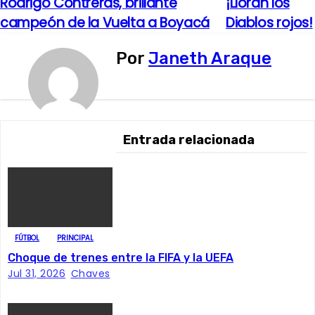
Rodrigo Contreras, brillante
¡Lloran los
N
campeón de la Vuelta a Boyacá
Diablos rojos!
a
Por
Janeth Araque
v
e
g
Entrada relacionada
a
c
i
ó
FÚTBOL
PRINCIPAL
Choque de trenes entre la FIFA y la UEFA
n
Jul 31, 2026
Chaves
d