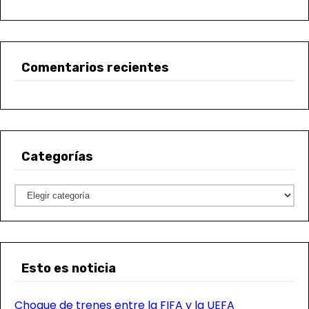
Comentarios recientes
Categorías
C
a
t
e
Esto es noticia
g
o
Choque de trenes entre la FIFA y la UEFA
r