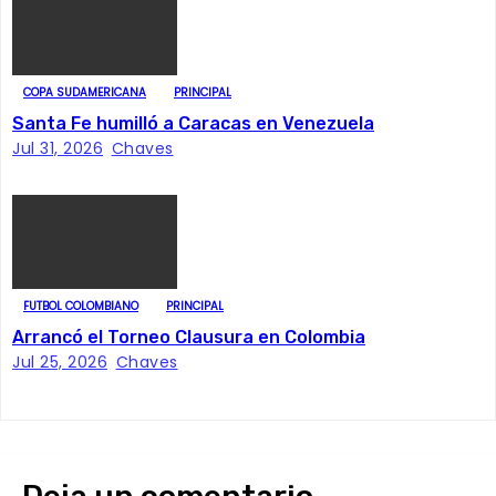
e
e
COPA SUDAMERICANA
PRINCIPAL
n
Santa Fe humilló a Caracas en Venezuela
Jul 31, 2026
Chaves
t
r
a
d
FUTBOL COLOMBIANO
PRINCIPAL
Arrancó el Torneo Clausura en Colombia
a
Jul 25, 2026
Chaves
s