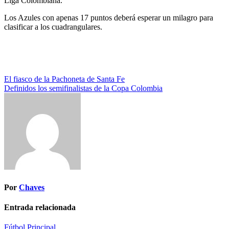
Liga Colombiana.
Los Azules con apenas 17 puntos deberá esperar un milagro para
clasificar a los cuadrangulares.
Navegación
El fiasco de la Pachoneta de Santa Fe
Definidos los semifinalistas de la Copa Colombia
de
entradas
Por
Chaves
Entrada relacionada
Fútbol
Principal