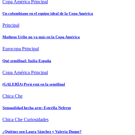
Copa América
Principal
Un colombiano en el equipo ideal de la Copa América
Principal
Matheus Uribe no va más en la Copa América
Eurocopa
Principal
Qué semifinal: Italia-España
Copa América
Principal
(GALERÍA) Perú está en la semifinal
Chica Che
Sensualidad hecha arte: Estrella Neferut
Chica Che
Curiosidades
¿Quiénes son Laura Sánchez y Valeria Duque?