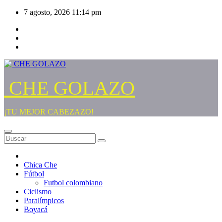
Saltar
7 agosto, 2026
11:14 pm
al
contenido
CHE GOLAZO
¡TU MEJOR CABEZAZO!
Chica Che
Fútbol
Futbol colombiano
Ciclismo
Paralímpicos
Boyacá