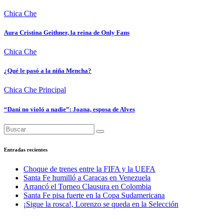
Chica Che
Aura Cristina Geithner, la reina de Only Fans
Chica Che
¿Qué le pasó a la niña Mencha?
Chica Che
Principal
“Dani no violó a nadie”: Joana, esposa de Alves
Entradas recientes
Choque de trenes entre la FIFA y la UEFA
Santa Fe humilló a Caracas en Venezuela
Arrancó el Torneo Clausura en Colombia
Santa Fe pisa fuerte en la Copa Sudamericana
¡Sigue la rosca!, Lorenzo se queda en la Selección