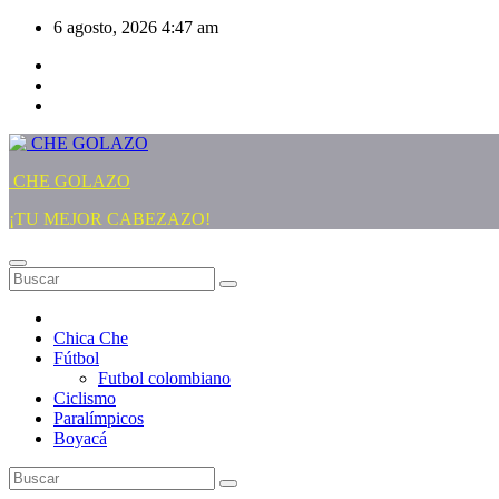
Saltar
6 agosto, 2026
4:47 am
al
contenido
CHE GOLAZO
¡TU MEJOR CABEZAZO!
Chica Che
Fútbol
Futbol colombiano
Ciclismo
Paralímpicos
Boyacá