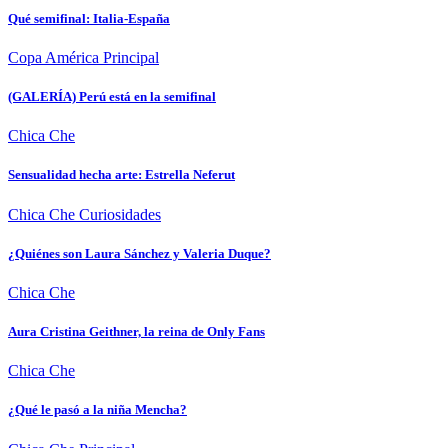
Qué semifinal: Italia-España
Copa América
Principal
(GALERÍA) Perú está en la semifinal
Chica Che
Sensualidad hecha arte: Estrella Neferut
Chica Che
Curiosidades
¿Quiénes son Laura Sánchez y Valeria Duque?
Chica Che
Aura Cristina Geithner, la reina de Only Fans
Chica Che
¿Qué le pasó a la niña Mencha?