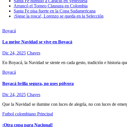
Santa Fe humilló a Caracas en Venezuela
Arrancó el Torneo Clausura en Colombia
Santa Fe pisa fuerte en la Copa Sudamericana
¡Sigue la rosca!, Lorenzo se queda en la Selección
Boyacá
La mejor Navidad se vive en Boyacá
Dic 24, 2025
Chaves
En Boyacá, la Navidad se siente en cada gesto, tradición e historia 
Boyacá
Boyacá brilla segura, no uses pólvora
Dic 24, 2025
Chaves
Que la Navidad se ilumine con luces de alegría, no con luces de eme
Futbol colombiano
Principal
¡Otra copa para Nacional!