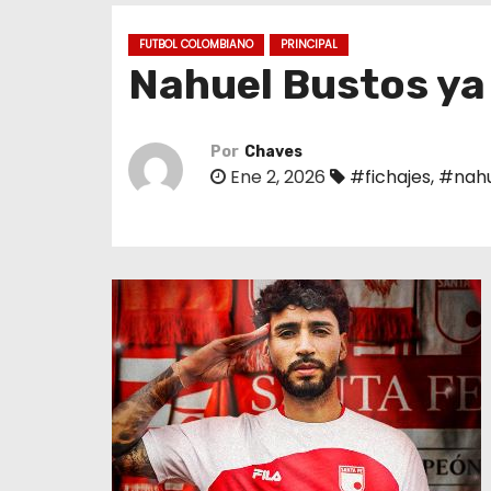
o
FUTBOL COLOMBIANO
PRINCIPAL
Nahuel Bustos ya
Por
Chaves
Ene 2, 2026
#fichajes
,
#nahu