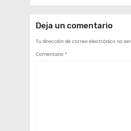
t
r
a
Deja un comentario
d
Tu dirección de correo electrónico no ser
a
Comentario
*
s