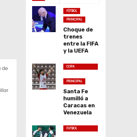
FÚTBOL
PRINCIPAL
Choque de
trenes
entre la FIFA
y la UEFA
COPA
á de
SUDAMERICANA
PRINCIPAL
llar
Santa Fe
humilló a
Caracas en
Venezuela
FUTBOL
COLOMBIANO