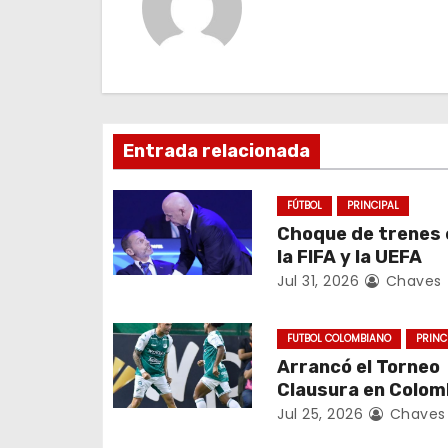
g
a
c
i
Entrada relacionada
ó
FÚTBOL
PRINCIPAL
n
Choque de trenes 
la FIFA y la UEFA
d
Jul 31, 2026
Chaves
e
FUTBOL COLOMBIANO
PRINC
e
Arrancó el Torneo
Clausura en Colom
n
Jul 25, 2026
Chaves