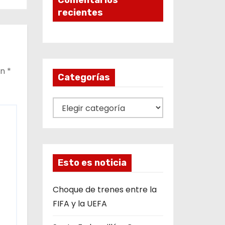
Comentarios
recientes
on
*
Categorías
C
a
t
e
g
Esto es noticia
o
r
Choque de trenes entre la
í
FIFA y la UEFA
a