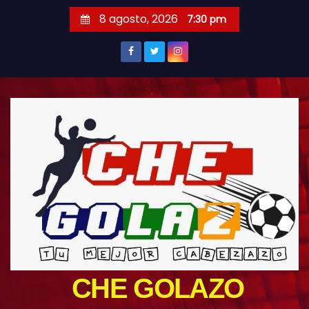
S
8 agosto, 2026
7:30 pm
a
l
t
a
r
a
l
c
o
n
t
e
n
i
CHE GOLAZO
d