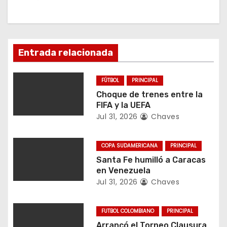
c
i
Entrada relacionada
ó
n
FÚTBOL
PRINCIPAL
Choque de trenes entre la
d
FIFA y la UEFA
Jul 31, 2026
Chaves
e
e
COPA SUDAMERICANA
PRINCIPAL
Santa Fe humilló a Caracas
n
en Venezuela
Jul 31, 2026
Chaves
t
r
FUTBOL COLOMBIANO
PRINCIPAL
Arrancó el Torneo Clausura