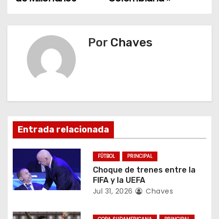
a
v
Por
Chaves
e
g
a
c
i
Entrada relacionada
ó
FÚTBOL
PRINCIPAL
n
Choque de trenes entre la
FIFA y la UEFA
d
Jul 31, 2026
Chaves
e