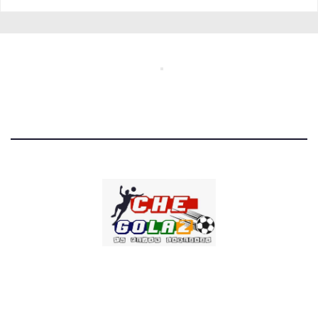
CHE GOLAZO
¡TU MEJOR CABEZAZO!