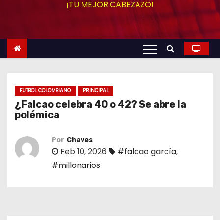
¡TU MEJOR CABEZAZO!
o
FUTBOL COLOMBIANO
PRINCIPAL
¿Falcao celebra 40 o 42? Se abre la
polémica
Por
Chaves
Feb 10, 2026
#falcao garcía
,
#millonarios