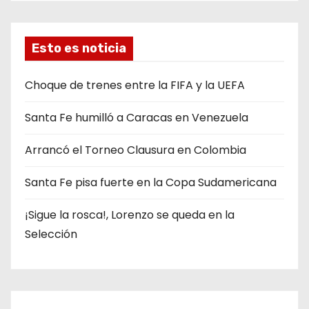
t
e
g
Esto es noticia
o
r
Choque de trenes entre la FIFA y la UEFA
í
Santa Fe humilló a Caracas en Venezuela
a
s
Arrancó el Torneo Clausura en Colombia
Santa Fe pisa fuerte en la Copa Sudamericana
¡Sigue la rosca!, Lorenzo se queda en la
Selección