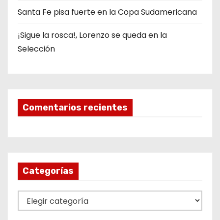
Santa Fe pisa fuerte en la Copa Sudamericana
¡Sigue la rosca!, Lorenzo se queda en la
Selección
Comentarios recientes
Categorías
C
a