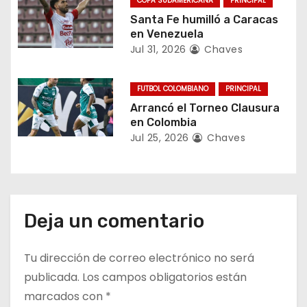
COPA SUDAMERICANA
PRINCIPAL
e
Santa Fe humilló a Caracas
en Venezuela
n
Jul 31, 2026
Chaves
t
FUTBOL COLOMBIANO
PRINCIPAL
r
Arrancó el Torneo Clausura
en Colombia
a
Jul 25, 2026
Chaves
d
a
Deja un comentario
s
Tu dirección de correo electrónico no será
publicada.
Los campos obligatorios están
marcados con
*