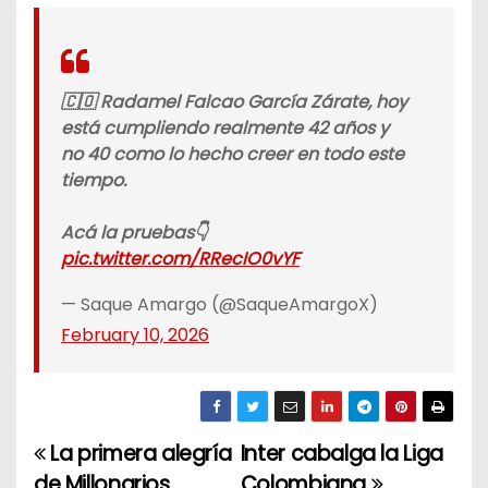
🇨🇴 Radamel Falcao García Zárate, hoy
está cumpliendo realmente 42 años y
no 40 como lo hecho creer en todo este
tiempo.
Acá la pruebas👇
pic.twitter.com/RRecIO0vYF
— Saque Amargo (@SaqueAmargoX)
February 10, 2026
La primera alegría
Inter cabalga la Liga
N
de Millonarios
Colombiana