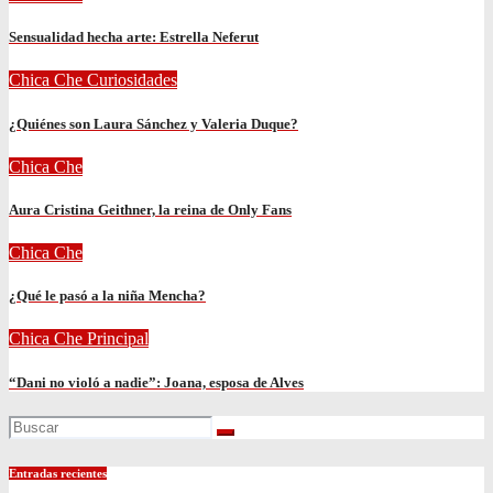
Sensualidad hecha arte: Estrella Neferut
Chica Che
Curiosidades
¿Quiénes son Laura Sánchez y Valeria Duque?
Chica Che
Aura Cristina Geithner, la reina de Only Fans
Chica Che
¿Qué le pasó a la niña Mencha?
Chica Che
Principal
“Dani no violó a nadie”: Joana, esposa de Alves
Entradas recientes