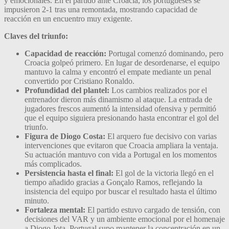
y emocionales. En el partido ante Croacia, los portugueses se
impusieron 2-1 tras una remontada, mostrando capacidad de
reacción en un encuentro muy exigente.
Claves del triunfo:
Capacidad de reacción:
Portugal comenzó dominando, pero
Croacia golpeó primero. En lugar de desordenarse, el equipo
mantuvo la calma y encontró el empate mediante un penal
convertido por Cristiano Ronaldo.
Profundidad del plantel:
Los cambios realizados por el
entrenador dieron más dinamismo al ataque. La entrada de
jugadores frescos aumentó la intensidad ofensiva y permitió
que el equipo siguiera presionando hasta encontrar el gol del
triunfo.
Figura de Diogo Costa:
El arquero fue decisivo con varias
intervenciones que evitaron que Croacia ampliara la ventaja.
Su actuación mantuvo con vida a Portugal en los momentos
más complicados.
Persistencia hasta el final:
El gol de la victoria llegó en el
tiempo añadido gracias a Gonçalo Ramos, reflejando la
insistencia del equipo por buscar el resultado hasta el último
minuto.
Fortaleza mental:
El partido estuvo cargado de tensión, con
decisiones del VAR y un ambiente emocional por el homenaje
a Diogo Jota. Portugal supo mantener la concentración en un