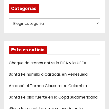
Categorías
C
a
t
e
g
Esto es noticia
o
r
Choque de trenes entre la FIFA y la UEFA
í
Santa Fe humilló a Caracas en Venezuela
a
s
Arrancó el Torneo Clausura en Colombia
Santa Fe pisa fuerte en la Copa Sudamericana
¡Sigue la rosca!, Lorenzo se queda en la