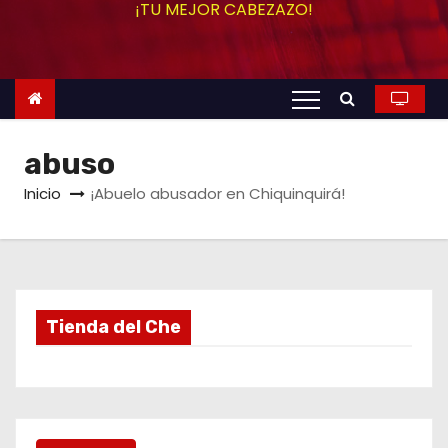
¡TU MEJOR CABEZAZO!
o
abuso
Inicio
¡Abuelo abusador en Chiquinquirá!
Tienda del Che