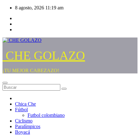
Saltar
8 agosto, 2026
11:19 am
al
contenido
CHE GOLAZO
¡TU MEJOR CABEZAZO!
Chica Che
Fútbol
Futbol colombiano
Ciclismo
Paralímpicos
Boyacá