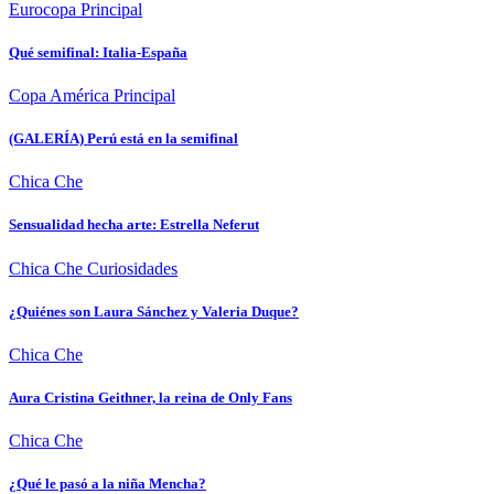
Eurocopa
Principal
Qué semifinal: Italia-España
Copa América
Principal
(GALERÍA) Perú está en la semifinal
Chica Che
Sensualidad hecha arte: Estrella Neferut
Chica Che
Curiosidades
¿Quiénes son Laura Sánchez y Valeria Duque?
Chica Che
Aura Cristina Geithner, la reina de Only Fans
Chica Che
¿Qué le pasó a la niña Mencha?