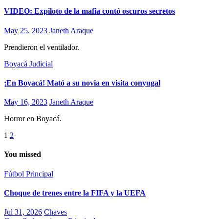
VIDEO: Expiloto de la mafia contó oscuros secretos
May 25, 2023
Janeth Araque
Prendieron el ventilador.
Boyacá
Judicial
¡En Boyacá! Mató a su novia en visita conyugal
May 16, 2023
Janeth Araque
Horror en Boyacá.
Paginación
1
2
de
You missed
entradas
Fútbol
Principal
Choque de trenes entre la FIFA y la UEFA
Jul 31, 2026
Chaves