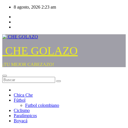
Saltar
8 agosto, 2026
2:23 am
al
contenido
CHE GOLAZO
¡TU MEJOR CABEZAZO!
Chica Che
Fútbol
Futbol colombiano
Ciclismo
Paralímpicos
Boyacá