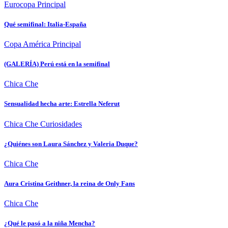
Eurocopa
Principal
Qué semifinal: Italia-España
Copa América
Principal
(GALERÍA) Perú está en la semifinal
Chica Che
Sensualidad hecha arte: Estrella Neferut
Chica Che
Curiosidades
¿Quiénes son Laura Sánchez y Valeria Duque?
Chica Che
Aura Cristina Geithner, la reina de Only Fans
Chica Che
¿Qué le pasó a la niña Mencha?