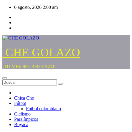
Saltar
6 agosto, 2026
2:00 am
al
contenido
CHE GOLAZO
¡TU MEJOR CABEZAZO!
Chica Che
Fútbol
Futbol colombiano
Ciclismo
Paralímpicos
Boyacá