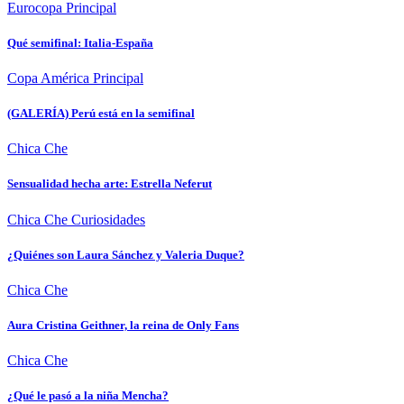
Eurocopa
Principal
Qué semifinal: Italia-España
Copa América
Principal
(GALERÍA) Perú está en la semifinal
Chica Che
Sensualidad hecha arte: Estrella Neferut
Chica Che
Curiosidades
¿Quiénes son Laura Sánchez y Valeria Duque?
Chica Che
Aura Cristina Geithner, la reina de Only Fans
Chica Che
¿Qué le pasó a la niña Mencha?