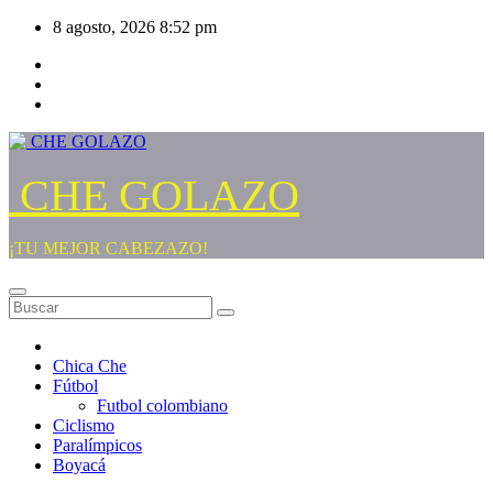
Saltar
8 agosto, 2026
8:52 pm
al
contenido
CHE GOLAZO
¡TU MEJOR CABEZAZO!
Chica Che
Fútbol
Futbol colombiano
Ciclismo
Paralímpicos
Boyacá