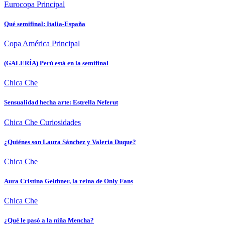
Eurocopa
Principal
Qué semifinal: Italia-España
Copa América
Principal
(GALERÍA) Perú está en la semifinal
Chica Che
Sensualidad hecha arte: Estrella Neferut
Chica Che
Curiosidades
¿Quiénes son Laura Sánchez y Valeria Duque?
Chica Che
Aura Cristina Geithner, la reina de Only Fans
Chica Che
¿Qué le pasó a la niña Mencha?