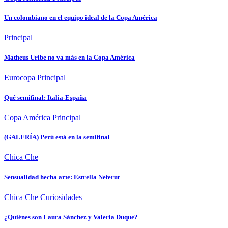
Un colombiano en el equipo ideal de la Copa América
Principal
Matheus Uribe no va más en la Copa América
Eurocopa
Principal
Qué semifinal: Italia-España
Copa América
Principal
(GALERÍA) Perú está en la semifinal
Chica Che
Sensualidad hecha arte: Estrella Neferut
Chica Che
Curiosidades
¿Quiénes son Laura Sánchez y Valeria Duque?