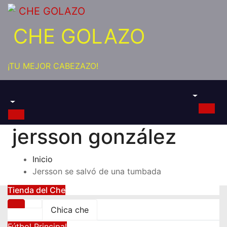
Saltar
al
CHE GOLAZO
contenido
¡TU MEJOR CABEZAZO!
jersson gonzález
Inicio
Jersson se salvó de una tumbada
Tienda del Che
Chica che
Fútbol
Principal