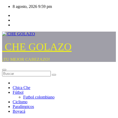
Saltar
8 agosto, 2026
9:59 pm
al
contenido
CHE GOLAZO
¡TU MEJOR CABEZAZO!
Chica Che
Fútbol
Futbol colombiano
Ciclismo
Paralímpicos
Boyacá