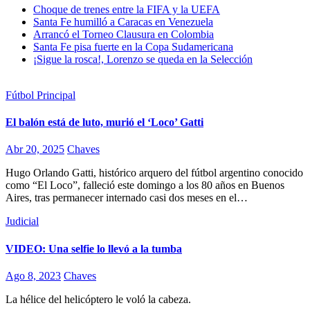
Choque de trenes entre la FIFA y la UEFA
Santa Fe humilló a Caracas en Venezuela
Arrancó el Torneo Clausura en Colombia
Santa Fe pisa fuerte en la Copa Sudamericana
¡Sigue la rosca!, Lorenzo se queda en la Selección
Fútbol
Principal
El balón está de luto, murió el ‘Loco’ Gatti
Abr 20, 2025
Chaves
Hugo Orlando Gatti, histórico arquero del fútbol argentino conocido
como “El Loco”, falleció este domingo a los 80 años en Buenos
Aires, tras permanecer internado casi dos meses en el…
Judicial
VIDEO: Una selfie lo llevó a la tumba
Ago 8, 2023
Chaves
La hélice del helicóptero le voló la cabeza.