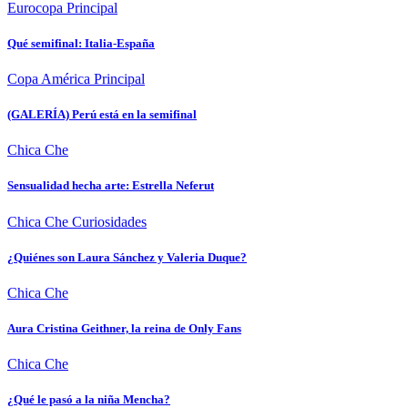
Eurocopa
Principal
Qué semifinal: Italia-España
Copa América
Principal
(GALERÍA) Perú está en la semifinal
Chica Che
Sensualidad hecha arte: Estrella Neferut
Chica Che
Curiosidades
¿Quiénes son Laura Sánchez y Valeria Duque?
Chica Che
Aura Cristina Geithner, la reina de Only Fans
Chica Che
¿Qué le pasó a la niña Mencha?