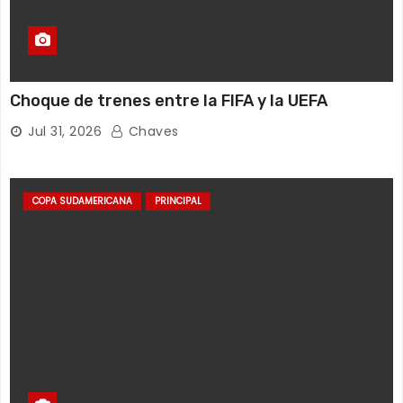
n
d
e
Choque de trenes entre la FIFA y la UEFA
e
Jul 31, 2026
Chaves
n
t
COPA SUDAMERICANA
PRINCIPAL
r
a
d
a
s