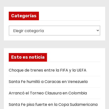
Categorías
C
a
t
e
g
Esto es noticia
o
r
Choque de trenes entre la FIFA y la UEFA
í
Santa Fe humilló a Caracas en Venezuela
a
s
Arrancó el Torneo Clausura en Colombia
Santa Fe pisa fuerte en la Copa Sudamericana