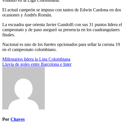
volando en la Liga Colombiana.
El actual campeón se impuso con tantos de Edwin Cardona en dos
ocasiones y Andrés Román.
La escuadra que orienta Javier Gandolfi con sus 31 puntos lidera el
campeonato y de paso aseguró su presencia en los cuadrangulares
finales.
Nacional es uno de los fuertes opcionados para sellar la corona 19
en el campeonato colombiano.
Navegación
Millonarios lidera la Liga Colombiana
Lluvia de goles entre Barcelona e Inter
de
entradas
Por
Chaves