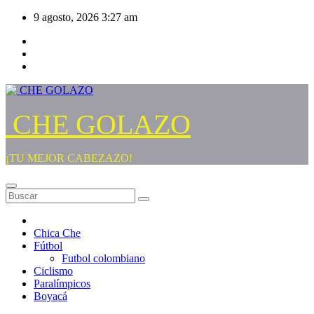
Saltar
9 agosto, 2026
3:27 am
al
contenido
CHE GOLAZO
¡TU MEJOR CABEZAZO!
Chica Che
Fútbol
Futbol colombiano
Ciclismo
Paralímpicos
Boyacá