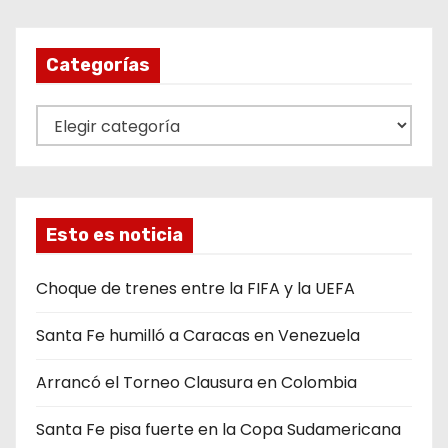
Categorías
C
a
t
e
g
Esto es noticia
o
r
Choque de trenes entre la FIFA y la UEFA
í
Santa Fe humilló a Caracas en Venezuela
a
s
Arrancó el Torneo Clausura en Colombia
Santa Fe pisa fuerte en la Copa Sudamericana