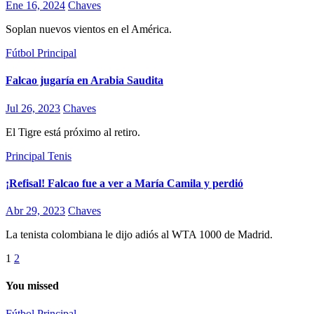
Ene 16, 2024
Chaves
Soplan nuevos vientos en el América.
Fútbol
Principal
Falcao jugaría en Arabia Saudita
Jul 26, 2023
Chaves
El Tigre está próximo al retiro.
Principal
Tenis
¡Refisal! Falcao fue a ver a María Camila y perdió
Abr 29, 2023
Chaves
La tenista colombiana le dijo adiós al WTA 1000 de Madrid.
Paginación
1
2
de
You missed
entradas
Fútbol
Principal