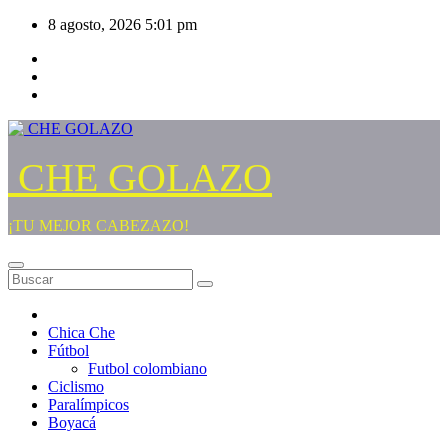
Saltar
8 agosto, 2026
5:01 pm
al
contenido
CHE GOLAZO
¡TU MEJOR CABEZAZO!
Chica Che
Fútbol
Futbol colombiano
Ciclismo
Paralímpicos
Boyacá