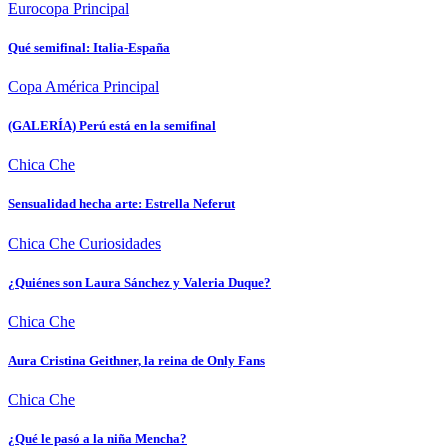
Eurocopa
Principal
Qué semifinal: Italia-España
Copa América
Principal
(GALERÍA) Perú está en la semifinal
Chica Che
Sensualidad hecha arte: Estrella Neferut
Chica Che
Curiosidades
¿Quiénes son Laura Sánchez y Valeria Duque?
Chica Che
Aura Cristina Geithner, la reina de Only Fans
Chica Che
¿Qué le pasó a la niña Mencha?