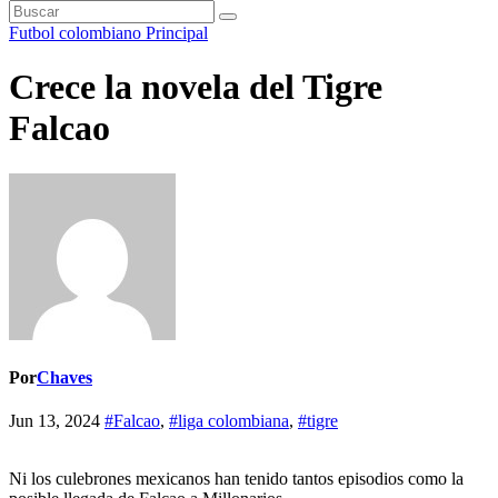
Futbol colombiano
Principal
Crece la novela del Tigre
Falcao
Por
Chaves
Jun 13, 2024
#Falcao
,
#liga colombiana
,
#tigre
Ni los culebrones mexicanos han tenido tantos episodios como la