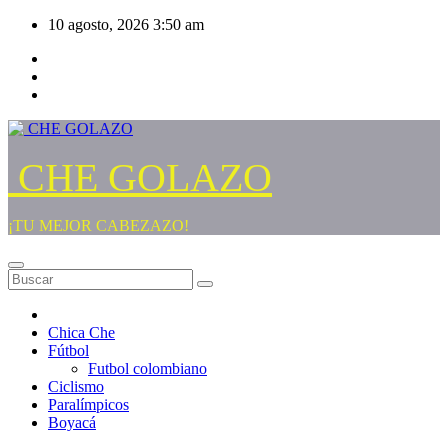
Saltar
10 agosto, 2026
3:50 am
al
contenido
CHE GOLAZO
¡TU MEJOR CABEZAZO!
Chica Che
Fútbol
Futbol colombiano
Ciclismo
Paralímpicos
Boyacá