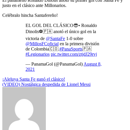
El panameño Ronaldo Dinolis anotó su primer gol con Santa Fe y
justo en el clásico ante Millonarios.
Celébralo hincha Santafereño!
EL GOL DEL CLÁSICO😎• Ronaldo
Dinolis⚽️🇵🇦 anotó el único gol en la
victoria de
@SantaFe
1-0 sobre
@MillosFCoficial
en la primera división
de Colombia🇨🇴.
#PanaSports
🇵🇦
#Legionarios
pic.twitter.com/ztjdJ29rvj
— PanamaGol (@PanamaGol)
August 8,
2021
Navegación
¡Aleluya Santa Fe ganó el clásico!
(VIDEO) Nostálgica despedida de Lionel Messi
de
entradas