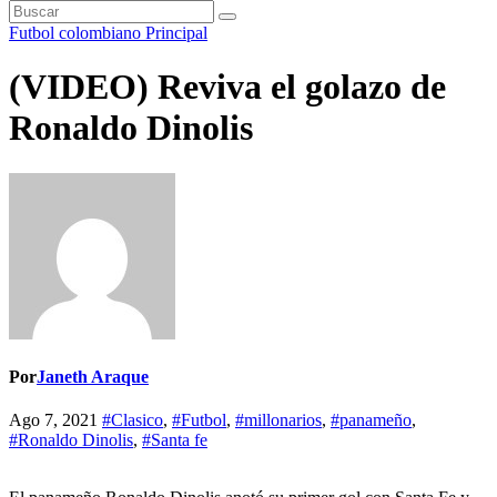
Futbol colombiano
Principal
(VIDEO) Reviva el golazo de
Ronaldo Dinolis
Por
Janeth Araque
Ago 7, 2021
#Clasico
,
#Futbol
,
#millonarios
,
#panameño
,
#Ronaldo Dinolis
,
#Santa fe