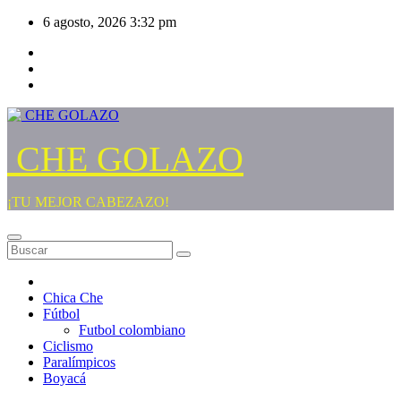
Saltar
6 agosto, 2026
3:32 pm
al
contenido
CHE GOLAZO
¡TU MEJOR CABEZAZO!
Chica Che
Fútbol
Futbol colombiano
Ciclismo
Paralímpicos
Boyacá