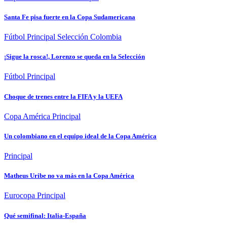
Santa Fe pisa fuerte en la Copa Sudamericana
Fútbol
Principal
Selección Colombia
¡Sigue la rosca!, Lorenzo se queda en la Selección
Fútbol
Principal
Choque de trenes entre la FIFA y la UEFA
Copa América
Principal
Un colombiano en el equipo ideal de la Copa América
Principal
Matheus Uribe no va más en la Copa América
Eurocopa
Principal
Qué semifinal: Italia-España