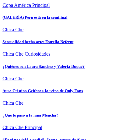
Copa América
Principal
(GALERÍA) Perú está en la semifinal
Chica Che
Sensualidad hecha arte: Estrella Neferut
Chica Che
Curiosidades
¿Quiénes son Laura Sánchez y Valeria Duque?
Chica Che
Aura Cristina Geithner, la reina de Only Fans
Chica Che
¿Qué le pasó a la niña Mencha?
Chica Che
Principal
“Dani no violó a nadie”: Joana, esposa de Alves