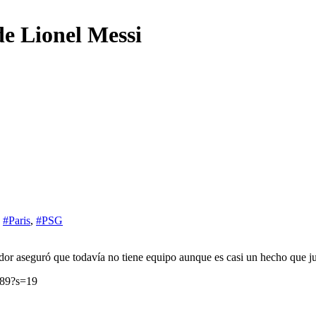
e Lionel Messi
,
#Paris
,
#PSG
dor aseguró que todavía no tiene equipo aunque es casi un hecho que j
889?s=19