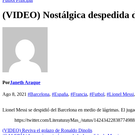
Fútbol
Principal
(VIDEO) Nostálgica despedida d
Por
Janeth Araque
Ago 8, 2021
#Barcelona
,
#España
,
#Francia
,
#Futbol
,
#Lionel Messi
Lionel Messi se despidió del Barcelona en medio de lágrimas. El juga
https://twitter.com/LiteraturayMas_/status/1424342283877498
Navegación
(VIDEO) Reviva el golazo de Ronaldo Dinolis