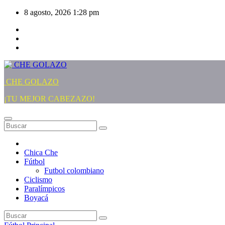
Saltar
8 agosto, 2026
1:28 pm
al
contenido
CHE GOLAZO
¡TU MEJOR CABEZAZO!
Chica Che
Fútbol
Futbol colombiano
Ciclismo
Paralímpicos
Boyacá