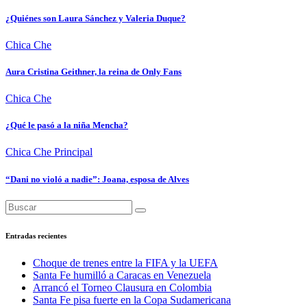
¿Quiénes son Laura Sánchez y Valeria Duque?
Chica Che
Aura Cristina Geithner, la reina de Only Fans
Chica Che
¿Qué le pasó a la niña Mencha?
Chica Che
Principal
“Dani no violó a nadie”: Joana, esposa de Alves
Entradas recientes
Choque de trenes entre la FIFA y la UEFA
Santa Fe humilló a Caracas en Venezuela
Arrancó el Torneo Clausura en Colombia
Santa Fe pisa fuerte en la Copa Sudamericana