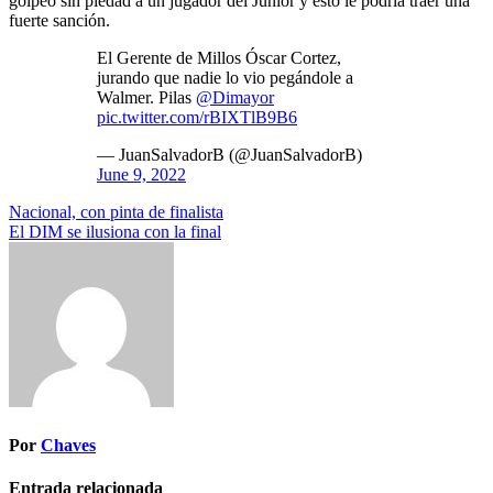
golpeó sin piedad a un jugador del Junior y esto le podría traer una
fuerte sanción.
El Gerente de Millos Óscar Cortez,
jurando que nadie lo vio pegándole a
Walmer. Pilas
@Dimayor
pic.twitter.com/rBIXTlB9B6
— JuanSalvadorB (@JuanSalvadorB)
June 9, 2022
Navegación
Nacional, con pinta de finalista
El DIM se ilusiona con la final
de
entradas
Por
Chaves
Entrada relacionada