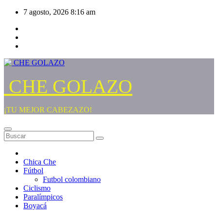
Saltar
7 agosto, 2026
8:16 am
al
contenido
CHE GOLAZO
¡TU MEJOR CABEZAZO!
Chica Che
Fútbol
Futbol colombiano
Ciclismo
Paralímpicos
Boyacá