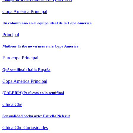
Copa América
Principal
Un colombiano en el equipo ideal de la Copa América
Principal
Matheus Uribe no va más en la Copa América
Eurocopa
Principal
Qué semifinal: Italia-España
Copa América
Principal
(GALERÍA) Perú está en la semifinal
Chica Che
Sensualidad hecha arte: Estrella Neferut
Chica Che
Curiosidades